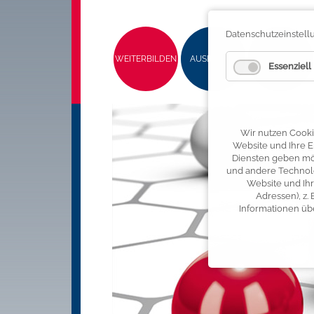
Navigation überspringen
Navigation überspringen
Datenschutzeinstel
WEITERBILDEN
AUSBILDEN
SERVICES
Essenziell
Wir nutzen Cooki
Website und Ihre E
Diensten geben möc
und andere Technolo
Website und Ihr
Adressen), z.
Informationen üb