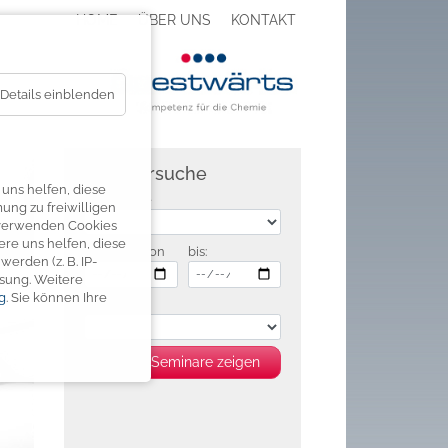
HOME
ÜBER UNS
KONTAKT
Details einblenden
Seminarsuche
uns helfen, diese
Zielgruppe
ung zu freiwilligen
verwenden Cookies
re uns helfen, diese
Zeitraum von
bis:
erden (z. B. IP-
ssung.
Weitere
g
.
Sie können Ihre
Preis
68 Seminare zeigen