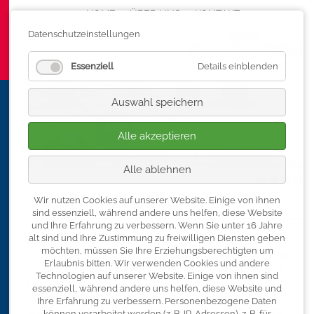
HOME
ÜBER UNS
Navigation überspringen
KONTAKT
Datenschutzeinstellungen
Essenziell
Details einblenden
Auswahl speichern
Alle akzeptieren
Alle ablehnen
Wir nutzen Cookies auf unserer Website. Einige von ihnen
Weiterbildungsmöglichkeiten
sind essenziell, während andere uns helfen, diese Website
und Ihre Erfahrung zu verbessern.
Wenn Sie unter 16 Jahre
alt sind und Ihre Zustimmung zu freiwilligen Diensten geben
Überall dort, wo Belegschaft und Management sich schneller
möchten, müssen Sie Ihre Erziehungsberechtigten um
und flexibler auf Neues einstellen müssen, kann Weiterbildung
Erlaubnis bitten.
Wir verwenden Cookies und andere
Brücken schaffen, um fehlendes Vorwissen, Kenntnisse und
Technologien auf unserer Website. Einige von ihnen sind
Fähigkeiten fortlaufend und flexibel zu ergänzen und die
essenziell, während andere uns helfen, diese Website und
Belegschaft fit zu machen für neue Anforderungen. Fort- und
Ihre Erfahrung zu verbessern.
Personenbezogene Daten
Weiterbildung – diese Investition lohnt sich, menschlich und
können verarbeitet werden (z. B. IP-Adressen), z. B. für