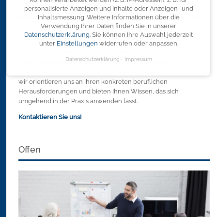
ökonomisch. Gezielt geförderte Mitarbeiter sind motiviert und
personalisierte Anzeigen und Inhalte oder Anzeigen- und
sorgen für zufriedene Kunden. Wer an einem Ort wachsen und
Inhaltsmessung.
Weitere Informationen über die
Verwendung Ihrer Daten finden Sie in unserer
sich entfalten kann, bleibt auch gerne dort. So bleibt die
Datenschutzerklärung
.
Sie können Ihre Auswahl jederzeit
Fluktuation gering und das Knowhow im Unternehmen.
unter
Einstellungen
widerrufen oder anpassen.
Mit unserem Seminarangebot unterstützen wir Sie gezielt bei
Datenschutzerklärung
Impressum
jeder Veränderung! Ob ein- oder mehrtägige Seminare,
Onlinetrainings oder maßgeschneiderte Inhouse-Schulungen -
wir orientieren uns an Ihren konkreten beruflichen
Herausforderungen und bieten Ihnen Wissen, das sich
umgehend in der Praxis anwenden lässt.
Kontaktieren Sie uns!
Offen