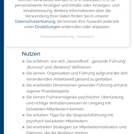
Sie möchten einen gesunden Führungsstil praktizieren
personalisierte Anzeigen und Inhalte oder Anzeigen- und
sowie stressbedingte Belastungen bei Ihren Beschäftigten
Inhaltsmessung.
Weitere Informationen über die
und auch bei sich selbst frühzeitig erkennen und langfristig
Verwendung Ihrer Daten finden Sie in unserer
beseitigen? In diesem Seminar erhalten Sie hilfreiche
Datenschutzerklärung
.
Sie können Ihre Auswahl jederzeit
Praxistipps für einen gesundheitsfördernden
unter
Einstellungen
widerrufen oder anpassen.
Führungsalltag und lernen, wie Sie
Datenschutzerklärung
Impressum
Erschöpfungssymptomen und damit verbundenen
Ausfallzeiten entgegenwirken.
Nutzen
Sie erfahren, wie sich „Gesundheit“, „gesunde Führung“,
„Burnout“ und „Resilienz“ definieren.
Sie lernen, Organisation und Führung aufgrund der sich
verändernden Arbeitswelt gesund zu gestalten.
Sie erarbeiten Dimensionen gesunder Führung anhand
eigener Praxisbeispiele.
Sie lernen Frühwarnsignale psychischer Überlastung
und richtige Verhaltensweisen im Umgang mit
belasteten Mitarbeitern kennen.
Sie erhalten Tipps für die Gesprächsführung mit
psychisch belasteten Mitarbeitern.
Sie erarbeiten Strategien zur Mitarbeitermotivation und
Faktoren, die die Resilienz stärken.