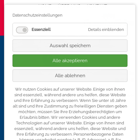
HOME
ÜBER UNS
Navigation überspringen
KONTAKT
Datenschutzeinstellungen
Essenziell
Details einblenden
Auswahl speichern
Alle akzeptieren
Alle ablehnen
Wir nutzen Cookies auf unserer Website. Einige von ihnen
sind essenziell, während andere uns helfen, diese Website
« zurück zur Seminarübersicht
und Ihre Erfahrung zu verbessern.
Wenn Sie unter 16 Jahre
Gesund führen und
alt sind und Ihre Zustimmung zu freiwilligen Diensten geben
möchten, müssen Sie Ihre Erziehungsberechtigten um
Resilienz fördern
Erlaubnis bitten.
Wir verwenden Cookies und andere
Technologien auf unserer Website. Einige von ihnen sind
essenziell, während andere uns helfen, diese Website und
Inhalt
Ihre Erfahrung zu verbessern.
Personenbezogene Daten
können verarbeitet werden (z. B. IP-Adressen), z. B. für