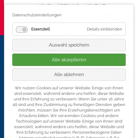
HOME
ÜBER UNS
Navigation überspringen
KONTAKT
Datenschutzeinstellungen
Essenziell
Details einblenden
Auswahl speichern
Alle akzeptieren
Alle ablehnen
Wir nutzen Cookies auf unserer Website. Einige von ihnen
sind essenziell, während andere uns helfen, diese Website
« zurück zur Seminarübersicht
und Ihre Erfahrung zu verbessern.
Wenn Sie unter 16 Jahre
Das-HR Cockpit:
alt sind und Ihre Zustimmung zu freiwilligen Diensten geben
möchten, müssen Sie Ihre Erziehungsberechtigten um
Effektives
Erlaubnis bitten.
Wir verwenden Cookies und andere
Personalmanagement
Technologien auf unserer Website. Einige von ihnen sind
essenziell, während andere uns helfen, diese Website und
durch Kennzahlen
Ihre Erfahrung zu verbessern.
Personenbezogene Daten
können verarbeitet werden (z. B. IP-Adressen), z. B. für