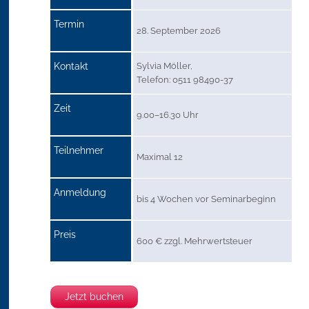
Termin
28. September 2026
Kontakt
Sylvia Möller,
Telefon: 0511 98490-37
Zeit
9.00–16.30 Uhr
Teilnehmer
Maximal 12
Anmeldung
bis 4 Wochen vor Seminarbeginn
Preis
600 € zzgl. Mehrwertsteuer
Jetzt buchen