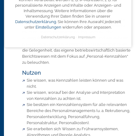
personalisierte Anzeigen und Inhalte oder Anzeigen- und
Inhaltsmessung.
Weitere Informationen über die
Inhalt
Verwendung Ihrer Daten finden Sie in unserer
Die passenden HR-Kennzahlen bilden die Grundlage für
Datenschutzerklärung
.
Sie können Ihre Auswahl jederzeit
ein erfolgreiches Zusammenspiel des Personalbereichs
unter
Einstellungen
widerrufen oder anpassen.
mit dem Unternehmenscontrolling. Doch welche
Datenschutzerklärung
Impressum
Aussagekraft besitzen diese Kennzahlen und wie sieht ein
passendes qualitatives Reporting aus? Das Seminar bietet
die Gelegenheit, das eigene betriebswirtschaftlich basierte
Berichtswesen mit dem Fokus auf „Personal-Kennzahlen“
zu beleuchten.
Nutzen
Sie wissen, was Kennzahlen leisten können und was
nicht.
Sie wissen, worauf bei der Analyse und Interpretation
von Kennzahlen zu achten ist.
Sie besitzen ein Kennzahlensystem für alle relevanten
Bereiche des Personalmanagements (u. a. Rekrutierung,
Personalentwicklung, Personalführung,
Personalstruktur, Personalkosten).
Sie erarbeiten sich Wissen zu Frühwarnsystemen,
Algorithmen und People Analytics.