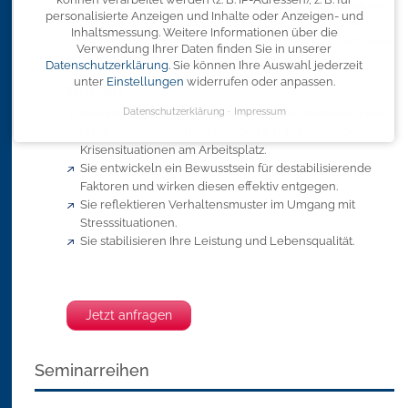
Das Seminar gibt Ihnen eine Vielzahl von Impulsen wie es
personalisierte Anzeigen und Inhalte oder Anzeigen- und
Ihnen gelingt, die psychische Widerstandskraft durch
Inhaltsmessung.
Weitere Informationen über die
Förderung der Achtsamkeit, Belastungsfähigkeit und eines
Verwendung Ihrer Daten finden Sie in unserer
stabilen Kräftehaushalts zu stärken.
Datenschutzerklärung
.
Sie können Ihre Auswahl jederzeit
unter
Einstellungen
widerrufen oder anpassen.
Nutzen
Datenschutzerklärung
Impressum
Sie erhalten Ihre Leistungsfähigkeit und Resilienz auch
unter schwierigen Bedingungen z. B. bei Stress oder
Krisensituationen am Arbeitsplatz.
Sie entwickeln ein Bewusstsein für destabilisierende
Faktoren und wirken diesen effektiv entgegen.
Sie reflektieren Verhaltensmuster im Umgang mit
Stresssituationen.
Sie stabilisieren Ihre Leistung und Lebensqualität.
Jetzt anfragen
Seminarreihen