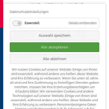
HOME
ÜBER UNS
Navigation überspringen
KONTAKT
Datenschutzeinstellungen
Essenziell
Details einblenden
Auswahl speichern
Alle akzeptieren
Alle ablehnen
Wir nutzen Cookies auf unserer Website. Einige von ihnen
sind essenziell, während andere uns helfen, diese Website
« zurück zur Seminarübersicht
und Ihre Erfahrung zu verbessern.
Wenn Sie unter 16 Jahre
Fit for Work – aktiv
alt sind und Ihre Zustimmung zu freiwilligen Diensten geben
möchten, müssen Sie Ihre Erziehungsberechtigten um
gelebte Resilienz
Erlaubnis bitten.
Wir verwenden Cookies und andere
Technologien auf unserer Website. Einige von ihnen sind
essenziell, während andere uns helfen, diese Website und
Inhalt
Ihre Erfahrung zu verbessern.
Personenbezogene Daten
können verarbeitet werden (z. B. IP-Adressen), z. B. für