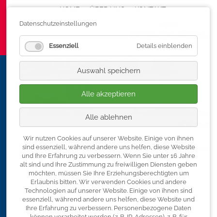
HOME
ÜBER UNS
Navigation überspringen
KONTAKT
Datenschutzeinstellungen
Essenziell
Details einblenden
Auswahl speichern
Alle akzeptieren
Alle ablehnen
Wir nutzen Cookies auf unserer Website. Einige von ihnen
sind essenziell, während andere uns helfen, diese Website
« zurück zur Seminarübersicht
und Ihre Erfahrung zu verbessern.
Wenn Sie unter 16 Jahre
Beurteilungsgespräche
alt sind und Ihre Zustimmung zu freiwilligen Diensten geben
möchten, müssen Sie Ihre Erziehungsberechtigten um
mit Auszubildenden
Erlaubnis bitten.
Wir verwenden Cookies und andere
souverän führen
Technologien auf unserer Website. Einige von ihnen sind
essenziell, während andere uns helfen, diese Website und
Ihre Erfahrung zu verbessern.
Personenbezogene Daten
können verarbeitet werden (z. B. IP-Adressen), z. B. für