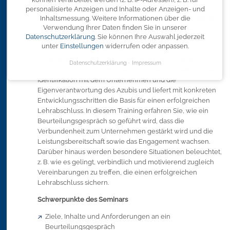
Inhalt
personalisierte Anzeigen und Inhalte oder Anzeigen- und
Feedback ist eines der wichtigsten Führungsinstrumente.
Inhaltsmessung.
Weitere Informationen über die
Verwendung Ihrer Daten finden Sie in unserer
Regelmäßige Beurteilungsgespräche sind für eine
Datenschutzerklärung
.
Sie können Ihre Auswahl jederzeit
gelingende Ausbildung von sehr hoher Bedeutung.
unter
Einstellungen
widerrufen oder anpassen.
Arbeitgeber nutzen die Chance, Feedback zu geben und
gleichzeitig neue Schritte in der Ausbildung mit dem
Datenschutzerklärung
Impressum
Auszubildenden zu vereinbaren. Gut geführt, stärkt es die
Identifikation mit dem Unternehmen und die
Eigenverantwortung des Azubis und liefert mit konkreten
Entwicklungsschritten die Basis für einen erfolgreichen
Lehrabschluss. In diesem Training erfahren Sie, wie ein
Beurteilungsgespräch so geführt wird, dass die
Verbundenheit zum Unternehmen gestärkt wird und die
Leistungsbereitschaft sowie das Engagement wachsen.
Darüber hinaus werden besondere Situationen beleuchtet,
z. B. wie es gelingt, verbindlich und motivierend zugleich
Vereinbarungen zu treffen, die einen erfolgreichen
Lehrabschluss sichern.
Schwerpunkte des Seminars
Ziele, Inhalte und Anforderungen an ein
Beurteilungsgespräch