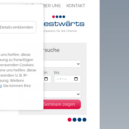
HOME
ÜBER UNS
KONTAKT
Details einblenden
Seminarsuche
uns helfen, diese
Zielgruppe
ung zu freiwilligen
verwenden Cookies
re uns helfen, diese
Zeitraum von
bis:
erden (z. B. IP-
ssung.
Weitere
g
.
Sie können Ihre
Preis
68 Seminare zeigen