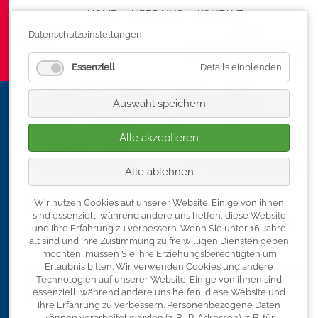
HOME
ÜBER UNS
Navigation überspringen
KONTAKT
Datenschutzeinstellungen
Essenziell
Details einblenden
Auswahl speichern
Alle akzeptieren
Alle ablehnen
Anmeldung zum Seminar
Wir nutzen Cookies auf unserer Website. Einige von ihnen
„Arbeitsrecht - Grundlagen
sind essenziell, während andere uns helfen, diese Website
und Ihre Erfahrung zu verbessern.
Wenn Sie unter 16 Jahre
für Führungskräfte“
alt sind und Ihre Zustimmung zu freiwilligen Diensten geben
möchten, müssen Sie Ihre Erziehungsberechtigten um
Erlaubnis bitten.
Wir verwenden Cookies und andere
Alle Angaben werden verschlüsselt übertragen und vertraulich
Technologien auf unserer Website. Einige von ihnen sind
behandelt. Ihre Anmelde- bzw. Reservierungsbestätigung
essenziell, während andere uns helfen, diese Website und
erhalten Sie umgehend per E-Mail.
Ihre Erfahrung zu verbessern.
Personenbezogene Daten
können verarbeitet werden (z. B. IP-Adressen), z. B. für